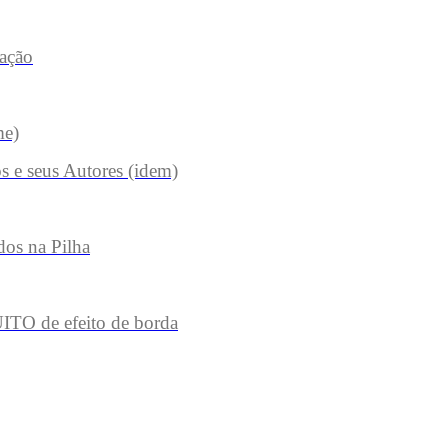
ração
me)
s e seus Autores (idem)
dos na Pilha
ITO de efeito de borda